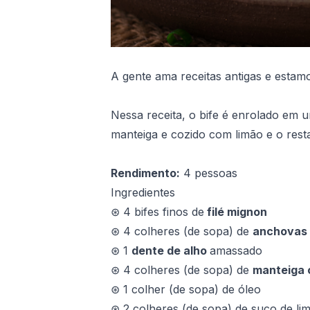
A gente ama receitas antigas e estam
Nessa receita, o bife é enrolado em
manteiga e cozido com limão e o rest
Rendimento:
4 pessoas
Ingredientes
⊛ 4 bifes finos de
filé mignon
⊛ 4 colheres (de sopa) de
anchovas
⊛ 1
dente de alho
amassado
⊛ 4 colheres (de sopa) de
manteiga 
⊛ 1 colher (de sopa) de óleo
⊛ 2 colheres (de sopa) de suco de li