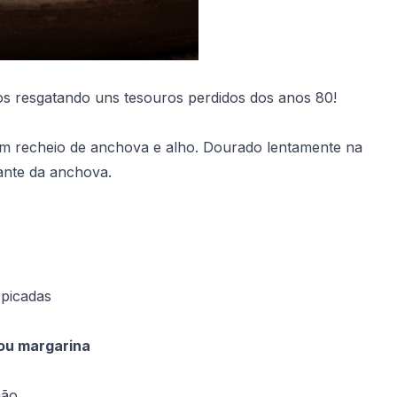
os resgatando uns tesouros perdidos dos anos 80!
 um recheio de anchova e alho. Dourado lentamente na
ante da anchova.
picadas
ou margarina
mão